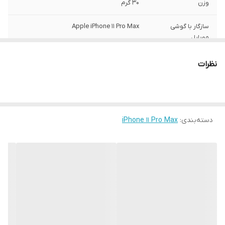
وزن
30 گرم
سازگار با گوشی
Apple iPhone 11 Pro Max
موبایل
ساختار
مات
نظرات
سطح پوشش
قاب پشتی , لبه بالایی , لبه پایینی , لبه چپ ,
لبه راست , حفاظت از دکمه‌ها
رنگ
مشکی
دسته‌بندی
:
iPhone 11 Pro Max