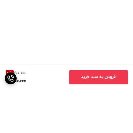
700,000
21
%
افزودن به سبد خرید
550,000
برگشت به بالا