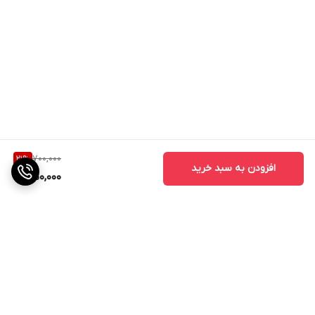
700,000
21
%
افزودن به سبد خرید
550,000
برگشت به بالا