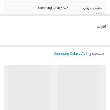
سازگار با گوشی
Samsung Galaxy A72
موبایل
ساختار
مات
نظرات
سطح پوشش
قاب پشتی , لبه بالایی , لبه پایینی , لبه چپ ,
لبه راست , حفاظت از دکمه‌ها
رنگ
مشکی
دسته‌بندی
:
Samsung Galaxy A72