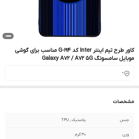
کاور طرح تیم اینتر Inter کد G-194 مناسب برای گوشی
موبایل سامسونگ Galaxy A72 / A72 5G
0
مشخصات
جنس
پلاستیک , TPU
وزن
30 گرم