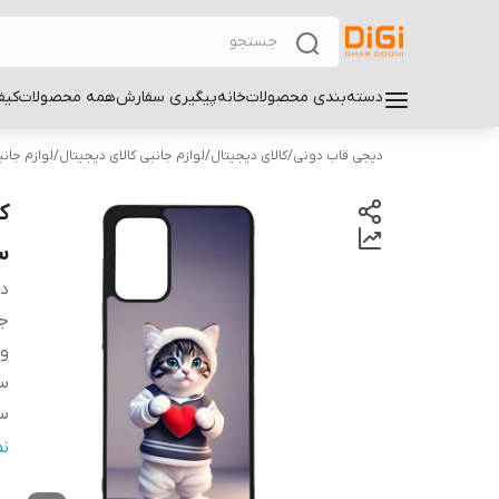
دسته‌بندی محصولات
خانه
پیگیری سفارش
همه محصولات
کیف
دیجی قاب دونی
/
کالای دیجیتال
/
لوازم جانبی کالای دیجیتال
/
لوازم جان
سام
دس
ج
و
سا
سا
س
ن
پ