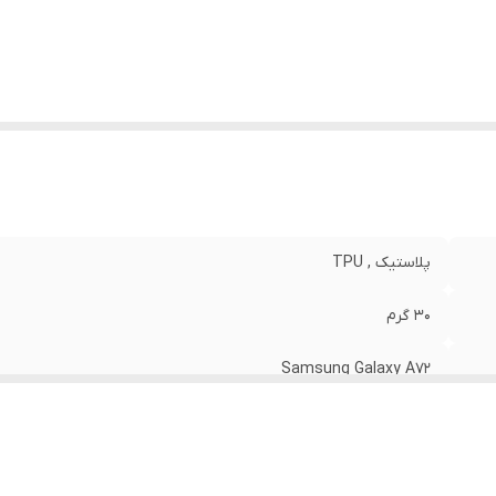
نگ
:
مشکی
پلاستیک , TPU
30 گرم
Samsung Galaxy A72
مات
قاب پشتی , لبه بالایی , لبه پایینی , لبه چپ , لبه راست , حفاظت از 