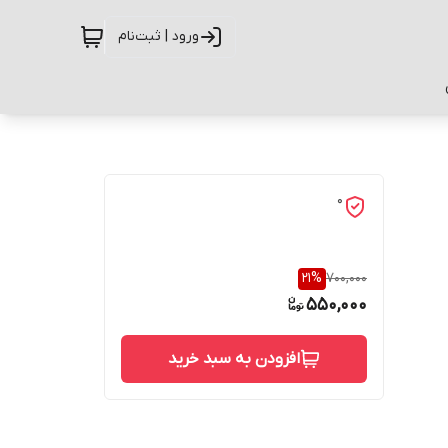
ورود | ثبت‌نام
0
21
%
700,000
550,000
افزودن به سبد خرید
حفاظت از