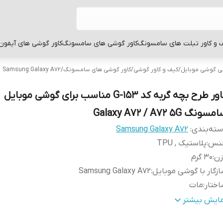
 و کاور تبلت های سامسونگ
کاور گوشی های سامسونگ
کاور گوشی های آیفون
بی گوشی موبایل
/
کیف و کاور گوشی
/
کاور گوشی های سامسونگ
/
Samsung Galaxy A72
کاور طرح بچه گربه کد G-153 مناسب برای گوشی موبایل
سونگ Galaxy A72 / A72 5G
ته‌بندی
:
Samsung Galaxy A72
نس
:
پلاستیک , TPU
زن
:
30 گرم
زگار با گوشی موبایل
:
Samsung Galaxy A72
ختار
:
مات
طح
قاب پشتی , لبه بالایی , لبه پایینی , لبه چپ , لبه راست , 
مایش بیشتر
وشش
:
دکمه‌ها