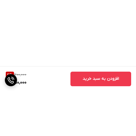
700,000
21
%
افزودن به سبد خرید
550,000
برگشت به بالا