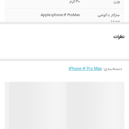
وزن
30 گرم
سازگار با گوشی
Apple iphone 14 ProMax
موبایل
ساختار
مات
نظرات
سطح پوشش
قاب پشتی , لبه بالایی , لبه پایینی , لبه چپ ,
لبه راست , حفاظت از دکمه‌ها
رنگ
مشکی
دسته‌بندی
:
iPhone 14 Pro Max