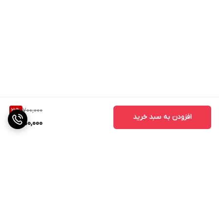
700,000
21
%
افزودن به سبد خرید
550,000
برگشت به بالا