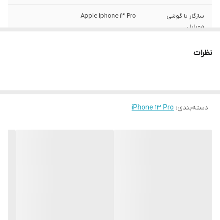
سازگار با گوشی
Apple iphone 13 Pro
موبایل
ساختار
مات
نظرات
سطح پوشش
قاب پشتی , لبه بالایی , لبه پایینی , لبه چپ ,
لبه راست , حفاظت از دکمه‌ها
رنگ
مشکی
دسته‌بندی
:
iPhone 13 Pro