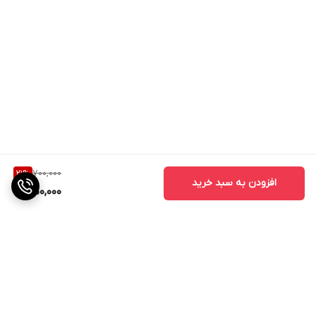
700,000
21
%
افزودن به سبد خرید
550,000
برگشت به بالا