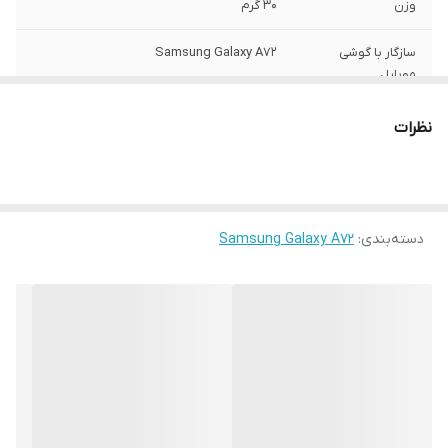
وزن
30 گرم
سازگار با گوشی
Samsung Galaxy A72
موبایل
ساختار
مات
نظرات
سطح پوشش
قاب پشتی , لبه بالایی , لبه پایینی , لبه چپ ,
لبه راست , حفاظت از دکمه‌ها
رنگ
مشکی
دسته‌بندی
:
Samsung Galaxy A72