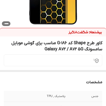
کاور طرح Shape کد G-186 مناسب برای گوشی موبایل
سامسونگ Galaxy A72 / A72 5G
1
مشخصات
جنس
پلاستیک , TPU