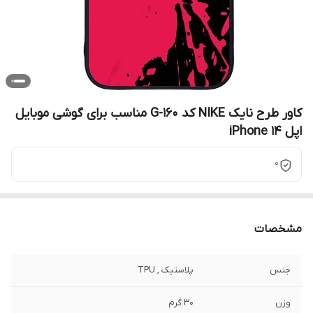
کاور طرح نایک NIKE کد G-160 مناسب برای گوشی موبایل
اپل iPhone 14
0
مشخصات
جنس
پلاستیک , TPU
وزن
30 گرم