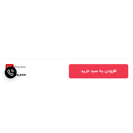
700,000
21
%
افزودن به سبد خرید
550,000
برگشت به بالا