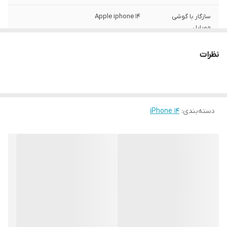
سازگار با گوشی
Apple iphone 14
موبایل
ساختار
مات
نظرات
سطح پوشش
قاب پشتی , لبه بالایی , لبه پایینی , لبه چپ ,
لبه راست , حفاظت از دکمه‌ها
رنگ
مشکی
دسته‌بندی
:
iPhone 14