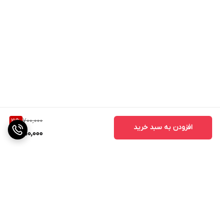
700,000
21
%
افزودن به سبد خرید
550,000
برگشت به بالا