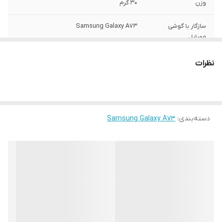
وزن
30 گرم
سازگار با گوشی
Samsung Galaxy A73
موبایل
ساختار
مات
نظرات
سطح پوشش
قاب پشتی , لبه بالایی , لبه پایینی , لبه چپ ,
لبه راست , حفاظت از دکمه‌ها
رنگ
مشکی
دسته‌بندی
:
Samsung Galaxy A73