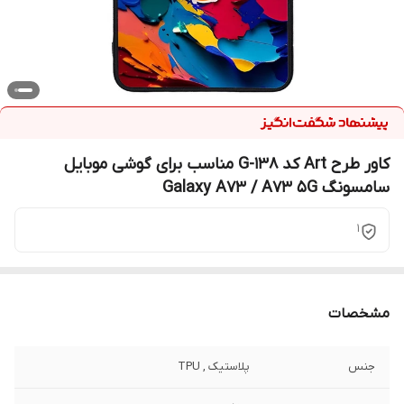
کاور طرح Art کد G-138 مناسب برای گوشی موبایل
سامسونگ Galaxy A73 / A73 5G
1
مشخصات
جنس
پلاستیک , TPU