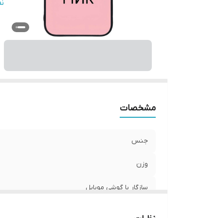
س
ن
پ
ر
مشخصات
جنس
وزن
سازگار با گوشی موبایل
ساختار