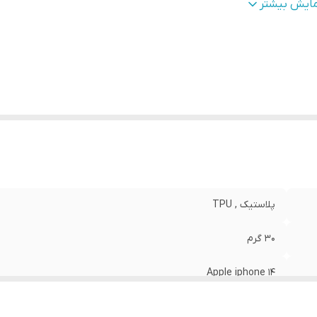
طح
قاب پشتی , لبه بالایی , لبه پایینی , لبه چپ , لبه راست , 
مایش بیشتر
وشش
:
دکمه‌ها
نگ
:
مشکی
پلاستیک , TPU
30 گرم
Apple iphone 14
مات