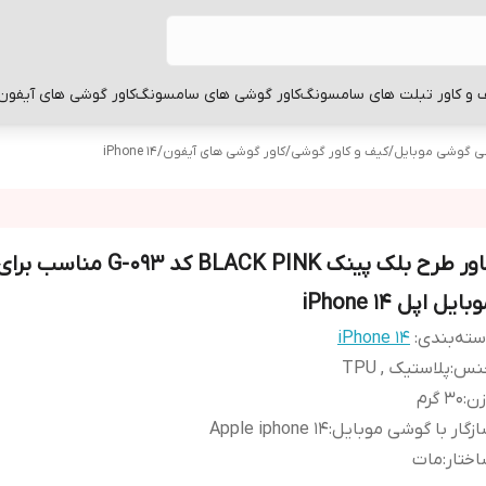
 و کاور تبلت های سامسونگ
کاور گوشی های سامسونگ
کاور گوشی های آیفون
بی گوشی موبایل
/
کیف و کاور گوشی
/
کاور گوشی های آیفون
/
iPhone 14
کاور طرح بلک پینک BLACK PINK کد 93
بایل اپل iPhone 14
ته‌بندی
:
iPhone 14
نس
:
پلاستیک , TPU
زن
:
30 گرم
زگار با گوشی موبایل
:
Apple iphone 14
ختار
:
مات