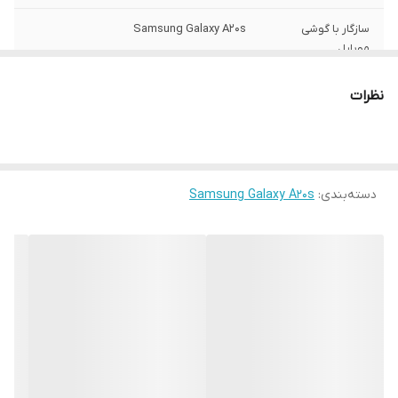
سازگار با گوشی
Samsung Galaxy A20s
موبایل
ساختار
مات
نظرات
سطح پوشش
قاب پشتی , لبه بالایی , لبه پایینی , لبه چپ ,
لبه راست , حفاظت از دکمه‌ها
رنگ
مشکی
دسته‌بندی
:
Samsung Galaxy A20s