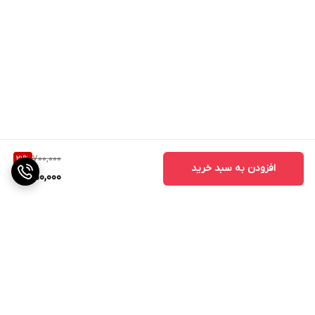
700,000
21
%
افزودن به سبد خرید
550,000
برگشت به بالا