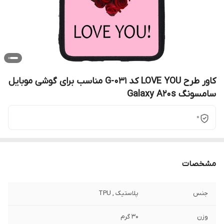
کاور طرح LOVE YOU کد G-031 مناسب برای گوشی موبایل
سامسونگ Galaxy A20s
0
مشخصات
جنس
پلاستیک , TPU
وزن
30 گرم