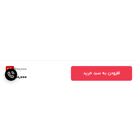
700,000
21
%
افزودن به سبد خرید
550,000
برگشت به بالا