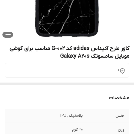
کاور طرح آدیداس adidas کد G-002 مناسب برای گوشی
موبایل سامسونگ Galaxy A20s
0
مشخصات
جنس
پلاستیک , TPU
وزن
30 گرم