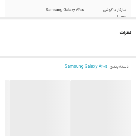
سازگار با گوشی
Samsung Galaxy A20s
موبایل
ساختار
مات
نظرات
سطح پوشش
قاب پشتی , لبه بالایی , لبه پایینی , لبه چپ ,
لبه راست , حفاظت از دکمه‌ها
رنگ
مشکی
دسته‌بندی
:
Samsung Galaxy A20s