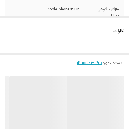
سازگار با گوشی
Apple iphone 13 Pro
موبایل
ساختار
مات
نظرات
سطح پوشش
قاب پشتی , لبه بالایی , لبه پایینی , لبه چپ ,
لبه راست , حفاظت از دکمه‌ها
رنگ
مشکی
دسته‌بندی
:
iPhone 13 Pro