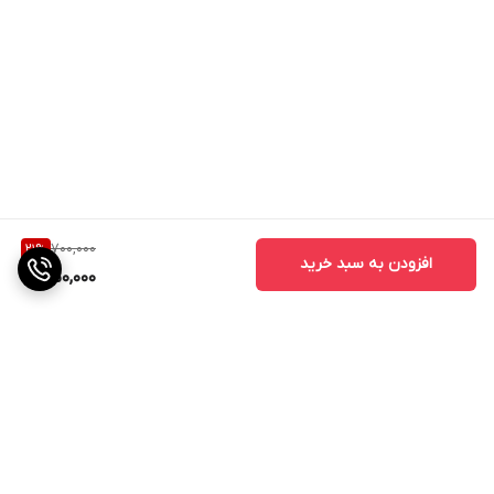
700,000
21
%
افزودن به سبد خرید
550,000
برگشت به بالا