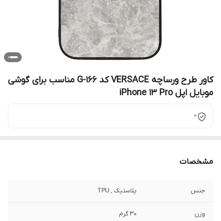
کاور طرح ورساچه VERSACE کد G-166 مناسب برای گوشی
موبایل اپل iPhone 13 Pro
0
مشخصات
جنس
پلاستیک , TPU
وزن
30 گرم