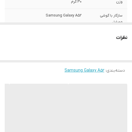
وزن
30 گرم
سازگار با گوشی
Samsung Galaxy A52
موبایل
ساختار
مات
نظرات
سطح پوشش
قاب پشتی , لبه بالایی , لبه پایینی , لبه چپ ,
لبه راست , حفاظت از دکمه‌ها
رنگ
مشکی
دسته‌بندی
:
Samsung Galaxy A52