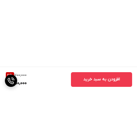
700,000
21
%
افزودن به سبد خرید
550,000
برگشت به بالا