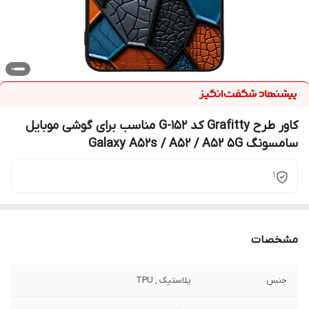
کاور طرح Grafitty کد G-152 مناسب برای گوشی موبایل
سامسونگ Galaxy A52s / A52 / A52 5G
1
مشخصات
جنس
پلاستیک , TPU