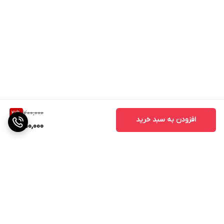
700,000
21
%
افزودن به سبد خرید
550,000
برگشت به بالا