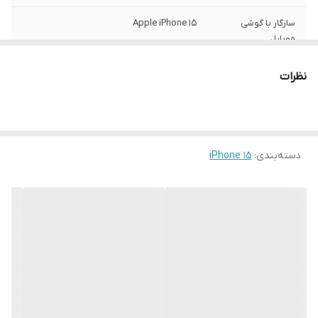
سازگار با گوشی
Apple iPhone 15
موبایل
ساختار
مات
نظرات
سطح پوشش
قاب پشتی , لبه بالایی , لبه پایینی , لبه چپ ,
لبه راست , حفاظت از دکمه‌ها
رنگ
مشکی
دسته‌بندی
:
iPhone 15