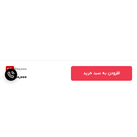
700,000
21
%
افزودن به سبد خرید
550,000
برگشت به بالا