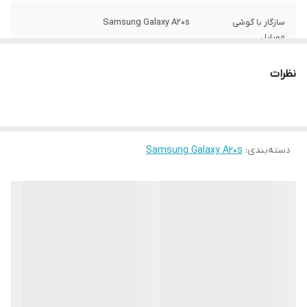
سازگار با گوشی
Samsung Galaxy A20s
موبایل
ساختار
مات
نظرات
سطح پوشش
قاب پشتی , لبه بالایی , لبه پایینی , لبه چپ ,
لبه راست , حفاظت از دکمه‌ها
رنگ
مشکی
دسته‌بندی
:
Samsung Galaxy A20s