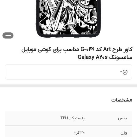
کاور طرح Art کد G-049 مناسب برای گوشی موبایل
سامسونگ Galaxy A20s
0
مشخصات
جنس
پلاستیک , TPU
وزن
30 گرم