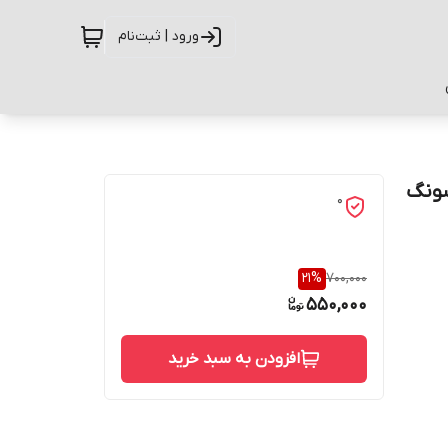
ورود | ثبت‌نام
سامسونگ
0
21
%
700,000
550,000
افزودن به سبد خرید
حفاظت از