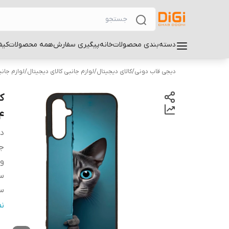
دسته‌بندی محصولات
خانه
پیگیری سفارش
همه محصولات
کیف
دیجی قاب دونی
/
کالای دیجیتال
/
لوازم جانبی کالای دیجیتال
/
لوازم جان
4
دس
ج
و
سا
سا
س
ن
پ