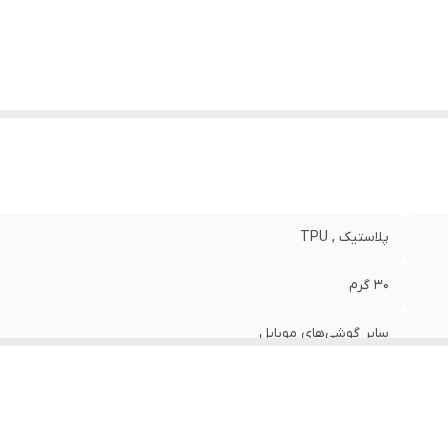
نگ
:
مشکی
پلاستیک , TPU
30 گرم
سایر گوشی‌های موبایل
مات
قاب پشتی , لبه بالایی , لبه پایینی , لبه چپ , لبه راست , حفاظت از 