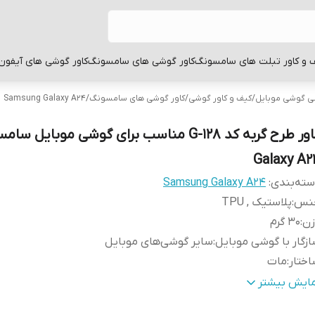
 و کاور تبلت های سامسونگ
کاور گوشی های سامسونگ
کاور گوشی های آیفون
بی گوشی موبایل
/
کیف و کاور گوشی
/
کاور گوشی های سامسونگ
/
Samsung Galaxy A24
کاور طرح گربه کد G-128 مناسب برای گوشی موبایل 
Galaxy A2
ته‌بندی
:
Samsung Galaxy A24
نس
:
پلاستیک , TPU
زن
:
30 گرم
زگار با گوشی موبایل
:
سایر گوشی‌های موبایل
ختار
:
مات
طح
قاب پشتی , لبه بالایی , لبه پایینی , لبه چپ , لبه راست , 
مایش بیشتر
وشش
:
دکمه‌ها