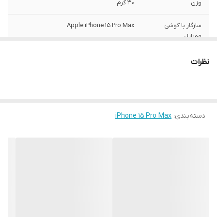
وزن
30 گرم
سازگار با گوشی
Apple iPhone 15 Pro Max
موبایل
ساختار
مات
نظرات
سطح پوشش
قاب پشتی , لبه بالایی , لبه پایینی , لبه چپ ,
لبه راست , حفاظت از دکمه‌ها
رنگ
مشکی
دسته‌بندی
:
iPhone 15 Pro Max