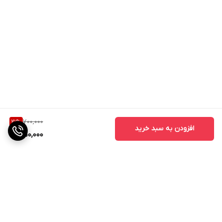
700,000
21
%
افزودن به سبد خرید
550,000
برگشت به بالا