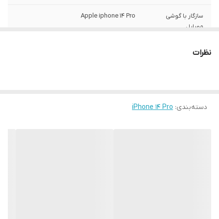
سازگار با گوشی
Apple iphone 14 Pro
موبایل
ساختار
مات
نظرات
سطح پوشش
قاب پشتی , لبه بالایی , لبه پایینی , لبه چپ ,
لبه راست , حفاظت از دکمه‌ها
رنگ
مشکی
دسته‌بندی
:
iPhone 14 Pro