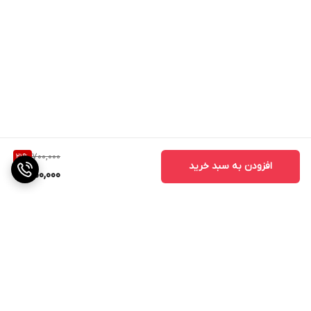
700,000
21
%
افزودن به سبد خرید
550,000
برگشت به بالا