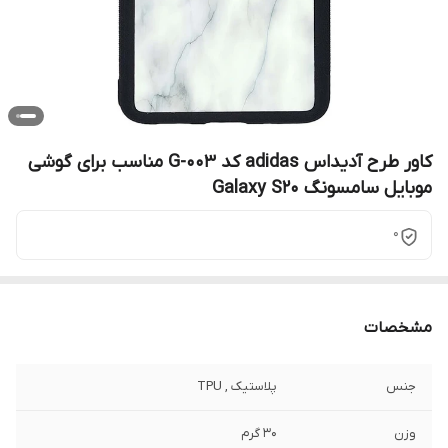
کاور طرح آدیداس adidas کد G-003 مناسب برای گوشی
موبایل سامسونگ Galaxy S20
0
مشخصات
جنس
پلاستیک , TPU
وزن
30 گرم