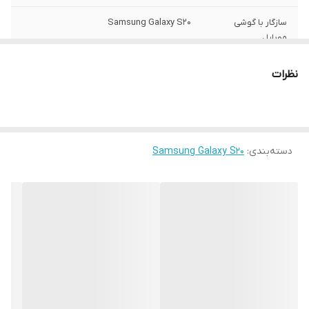
سازگار با گوشی
Samsung Galaxy S20
موبایل
ساختار
مات
نظرات
سطح پوشش
قاب پشتی , لبه بالایی , لبه پایینی , لبه چپ ,
لبه راست , حفاظت از دکمه‌ها
رنگ
مشکی
دسته‌بندی
:
Samsung Galaxy S20