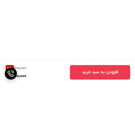
700,000
21
%
افزودن به سبد خرید
550,000
برگشت به بالا