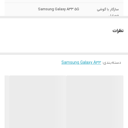
سازگار با گوشی
Samsung Galaxy A33 5G
موبایل
ساختار
مات
نظرات
سطح پوشش
قاب پشتی , لبه بالایی , لبه پایینی , لبه چپ ,
لبه راست , حفاظت از دکمه‌ها
رنگ
مشکی
دسته‌بندی
:
Samsung Galaxy A33