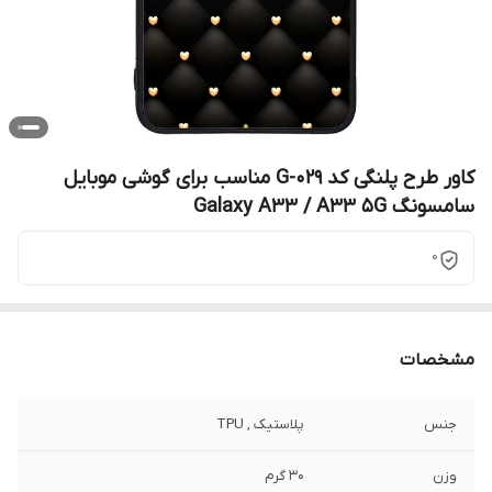
کاور طرح پلنگی کد G-029 مناسب برای گوشی موبایل
سامسونگ Galaxy A33 / A33 5G
0
مشخصات
جنس
پلاستیک , TPU
وزن
30 گرم