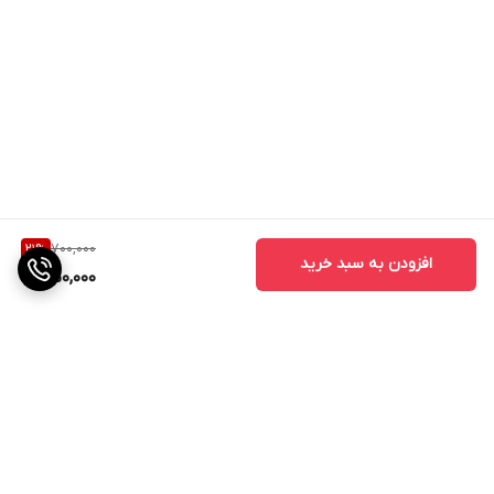
700,000
21
%
افزودن به سبد خرید
550,000
برگشت به بالا