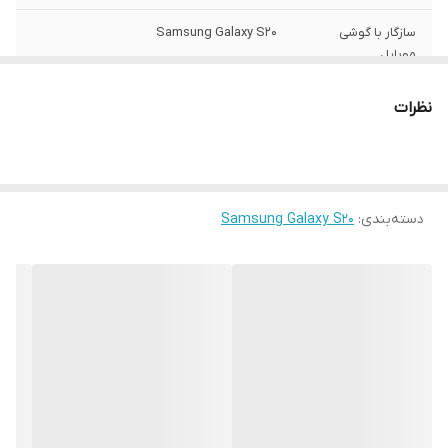
سازگار با گوشی
Samsung Galaxy S20
موبایل
ساختار
مات
نظرات
سطح پوشش
قاب پشتی , لبه بالایی , لبه پایینی , لبه چپ ,
لبه راست , حفاظت از دکمه‌ها
رنگ
مشکی
دسته‌بندی
:
Samsung Galaxy S20