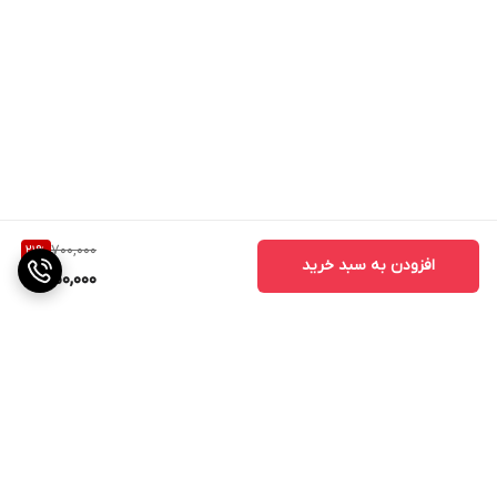
700,000
21
%
افزودن به سبد خرید
550,000
برگشت به بالا