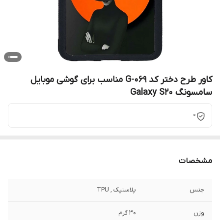
کاور طرح دختر کد G-069 مناسب برای گوشی موبایل
سامسونگ Galaxy S20
0
مشخصات
جنس
پلاستیک , TPU
وزن
30 گرم