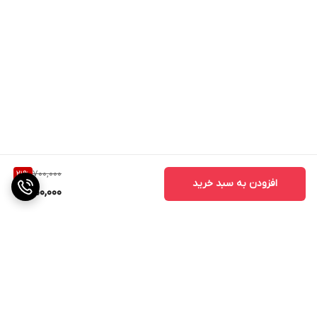
700,000
21
%
افزودن به سبد خرید
550,000
برگشت به بالا