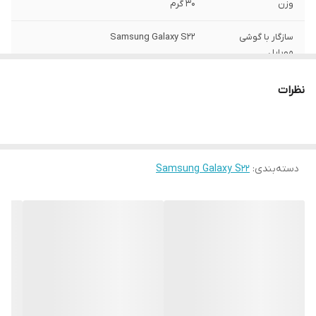
وزن
30 گرم
سازگار با گوشی
Samsung Galaxy S22
موبایل
ساختار
مات
نظرات
سطح پوشش
قاب پشتی , لبه بالایی , لبه پایینی , لبه چپ ,
لبه راست , حفاظت از دکمه‌ها
رنگ
مشکی
دسته‌بندی
:
Samsung Galaxy S22