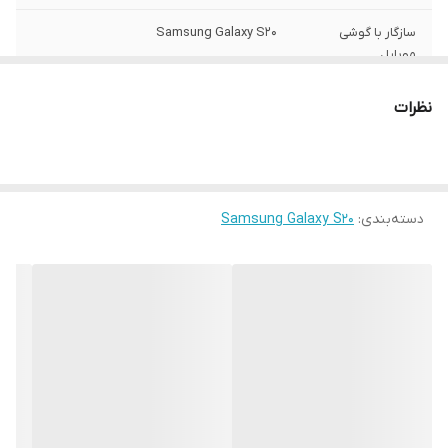
سازگار با گوشی
Samsung Galaxy S20
موبایل
ساختار
مات
نظرات
سطح پوشش
قاب پشتی , لبه بالایی , لبه پایینی , لبه چپ ,
لبه راست , حفاظت از دکمه‌ها
رنگ
مشکی
دسته‌بندی
:
Samsung Galaxy S20