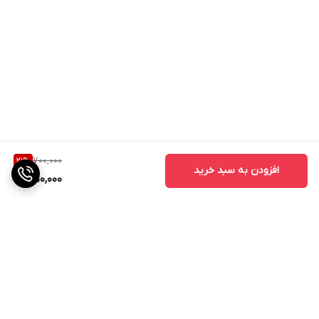
700,000
21
%
افزودن به سبد خرید
550,000
برگشت به بالا