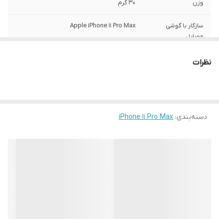
وزن
30 گرم
سازگار با گوشی
Apple iPhone 11 Pro Max
موبایل
ساختار
مات
نظرات
سطح پوشش
قاب پشتی , لبه بالایی , لبه پایینی , لبه چپ ,
لبه راست , حفاظت از دکمه‌ها
رنگ
مشکی
دسته‌بندی
:
iPhone 11 Pro Max