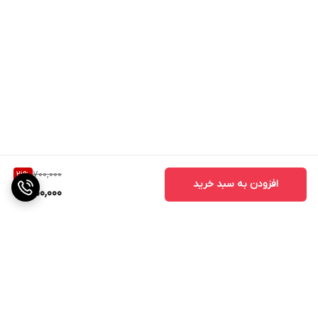
700,000
21
%
افزودن به سبد خرید
550,000
برگشت به بالا