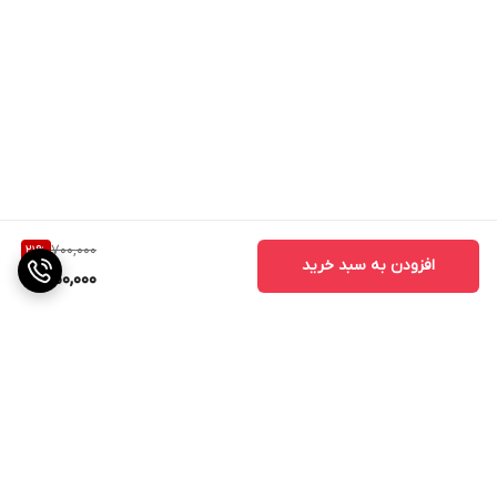
700,000
21
%
افزودن به سبد خرید
550,000
برگشت به بالا