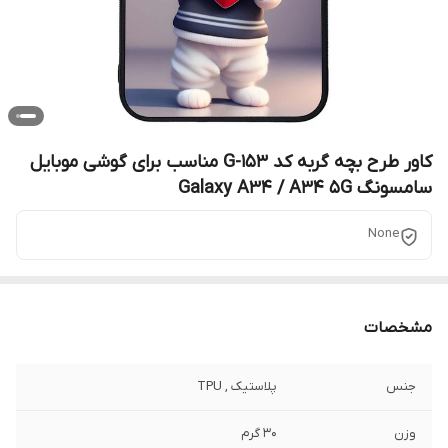
کاور طرح بچه گربه کد G-153 مناسب برای گوشی موبایل
سامسونگ Galaxy A34 / A34 5G
None
مشخصات
جنس
پلاستیک , TPU
وزن
30 گرم