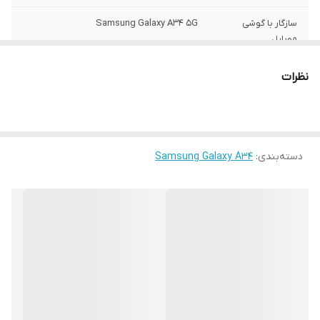
سازگار با گوشی
Samsung Galaxy A34 5G
موبایل
ساختار
مات
نظرات
سطح پوشش
قاب پشتی , لبه بالایی , لبه پایینی , لبه چپ ,
لبه راست , حفاظت از دکمه‌ها
رنگ
مشکی
دسته‌بندی
:
Samsung Galaxy A34