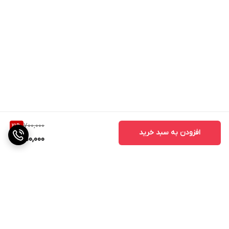
700,000
21
%
افزودن به سبد خرید
550,000
برگشت به بالا