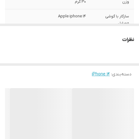
وزن
30 گرم
سازگار با گوشی
Apple iphone 14
موبایل
ساختار
مات
نظرات
سطح پوشش
قاب پشتی , لبه بالایی , لبه پایینی , لبه چپ ,
لبه راست , حفاظت از دکمه‌ها
رنگ
مشکی
دسته‌بندی
:
iPhone 14