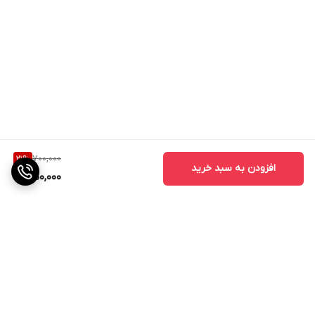
700,000
21
%
افزودن به سبد خرید
550,000
برگشت به بالا