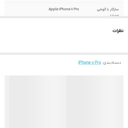
سازگار با گوشی
Apple iPhone 11 Pro
موبایل
ساختار
مات
نظرات
سطح پوشش
قاب پشتی , لبه بالایی , لبه پایینی , لبه چپ ,
لبه راست , حفاظت از دکمه‌ها
رنگ
مشکی
دسته‌بندی
:
iPhone 11 Pro