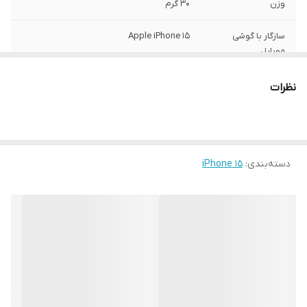
وزن
30 گرم
سازگار با گوشی
Apple iPhone 15
موبایل
ساختار
مات
نظرات
سطح پوشش
قاب پشتی , لبه بالایی , لبه پایینی , لبه چپ ,
لبه راست , حفاظت از دکمه‌ها
رنگ
مشکی
دسته‌بندی
:
iPhone 15