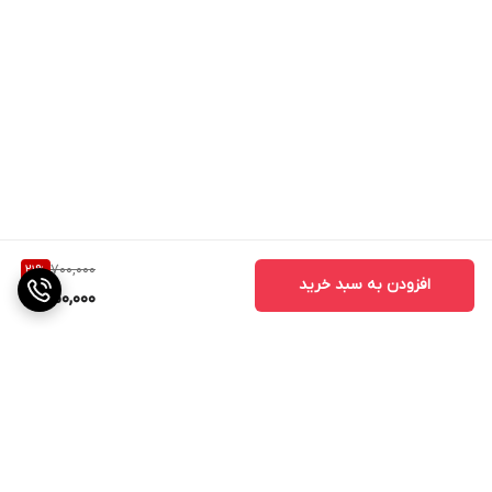
700,000
21
%
افزودن به سبد خرید
550,000
برگشت به بالا