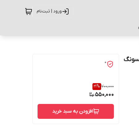
ورود | ثبت‌نام
 سامسونگ
0
21
%
700,000
550,000
افزودن به سبد خرید
حفاظت از