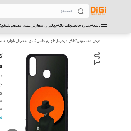
دسته‌بندی محصولات
خانه
پیگیری سفارش
همه محصولات
کیف
دیجی قاب دونی
/
کالای دیجیتال
/
لوازم جانبی کالای دیجیتال
/
لوازم جان
s
دس
ج
و
سا
سا
س
ن
پ