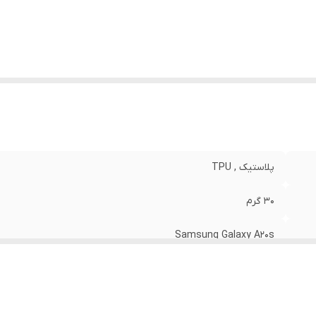
نگ
:
مشکی
پلاستیک , TPU
30 گرم
Samsung Galaxy A20s
مات
قاب پشتی , لبه بالایی , لبه پایینی , لبه چپ , لبه راست , حفاظت از 