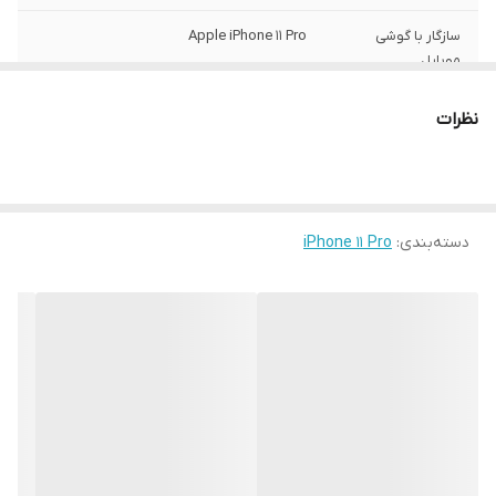
سازگار با گوشی
Apple iPhone 11 Pro
موبایل
ساختار
مات
نظرات
سطح پوشش
قاب پشتی , لبه بالایی , لبه پایینی , لبه چپ ,
لبه راست , حفاظت از دکمه‌ها
رنگ
مشکی
دسته‌بندی
:
iPhone 11 Pro