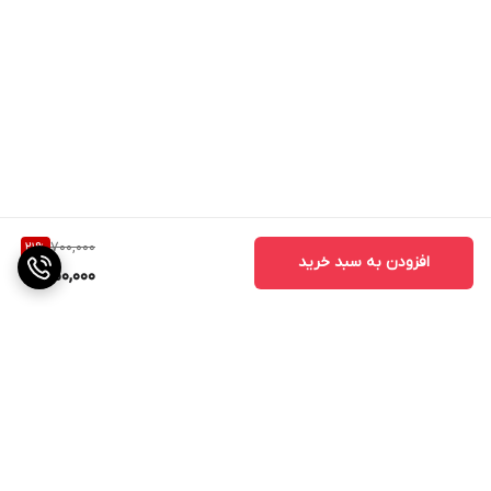
700,000
21
%
افزودن به سبد خرید
550,000
برگشت به بالا