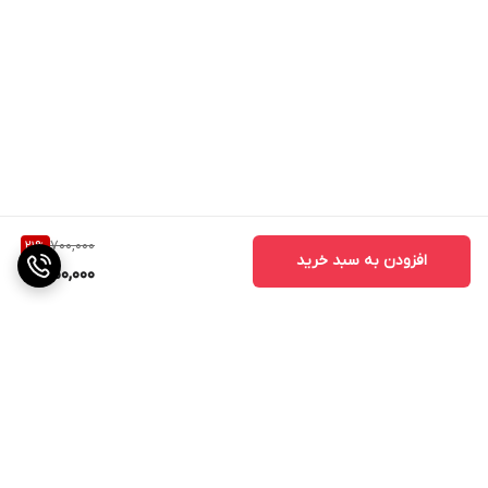
700,000
21
%
افزودن به سبد خرید
550,000
برگشت به بالا