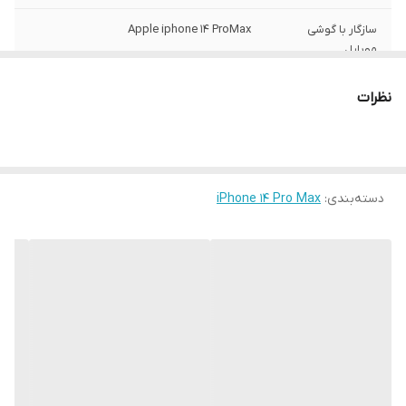
سازگار با گوشی
Apple iphone 14 ProMax
موبایل
ساختار
مات
نظرات
سطح پوشش
قاب پشتی , لبه بالایی , لبه پایینی , لبه چپ ,
لبه راست , حفاظت از دکمه‌ها
رنگ
مشکی
دسته‌بندی
:
iPhone 14 Pro Max