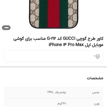
کاور طرح گوچی GUCCI کد G-212 مناسب برای گوشی
موبایل اپل iPhone 14 Pro Max
0
مشخصات
جنس
پلاستیک , TPU
وزن
30 گرم