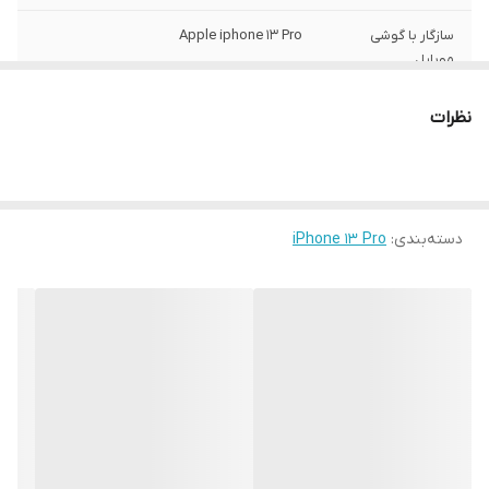
سازگار با گوشی
Apple iphone 13 Pro
موبایل
ساختار
مات
نظرات
سطح پوشش
قاب پشتی , لبه بالایی , لبه پایینی , لبه چپ ,
لبه راست , حفاظت از دکمه‌ها
رنگ
مشکی
دسته‌بندی
:
iPhone 13 Pro