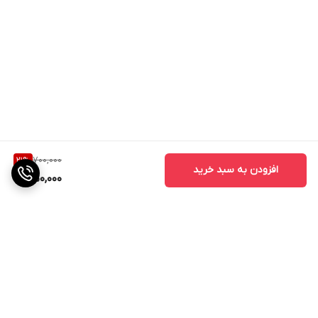
700,000
21
%
افزودن به سبد خرید
550,000
برگشت به بالا