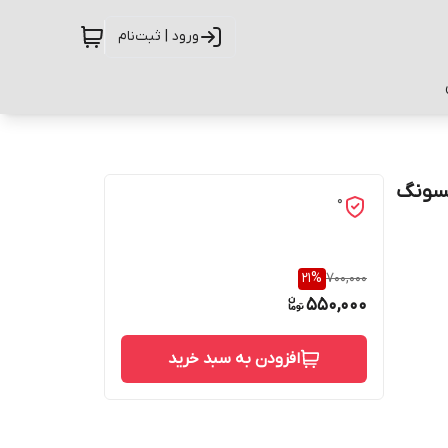
ورود | ثبت‌نام
ل سامسونگ
0
21
%
700,000
550,000
افزودن به سبد خرید
حفاظت از