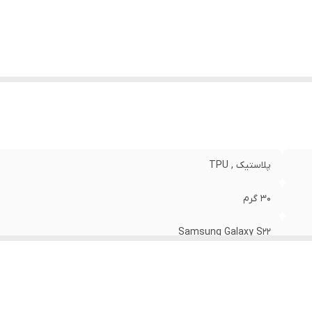
نگ
:
مشکی
پلاستیک , TPU
30 گرم
Samsung Galaxy S22
مات
قاب پشتی , لبه بالایی , لبه پایینی , لبه چپ , لبه راست , حفاظت از 