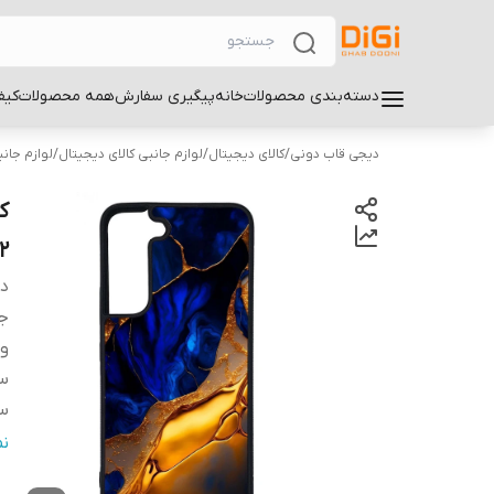
دسته‌بندی محصولات
خانه
پیگیری سفارش
همه محصولات
کیف
دیجی قاب دونی
/
کالای دیجیتال
/
لوازم جانبی کالای دیجیتال
/
لوازم جان
2
دس
ج
و
سا
سا
س
ن
پ