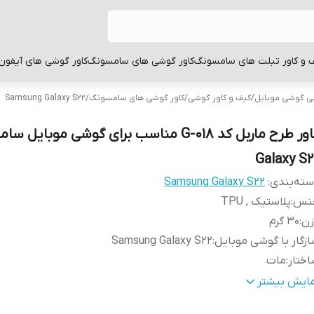
 و کاور تبلت های سامسونگ
کاور گوشی های سامسونگ
کاور گوشی های آیفون
بی گوشی موبایل
/
کیف و کاور گوشی
/
کاور گوشی های سامسونگ
/
Samsung Galaxy S22
کاور طرح ماربل کد G-018 مناسب برای گوشی موبای
Galaxy S2
ته‌بندی
:
Samsung Galaxy S22
نس
:
پلاستیک , TPU
زن
:
30 گرم
زگار با گوشی موبایل
:
Samsung Galaxy S22
ختار
:
مات
طح
قاب پشتی , لبه بالایی , لبه پایینی , لبه چپ , لبه راست , 
مایش بیشتر
وشش
:
دکمه‌ها