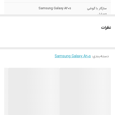
سازگار با گوشی
Samsung Galaxy A20s
موبایل
ساختار
مات
نظرات
سطح پوشش
قاب پشتی , لبه بالایی , لبه پایینی , لبه چپ ,
لبه راست , حفاظت از دکمه‌ها
رنگ
مشکی
دسته‌بندی
:
Samsung Galaxy A20s