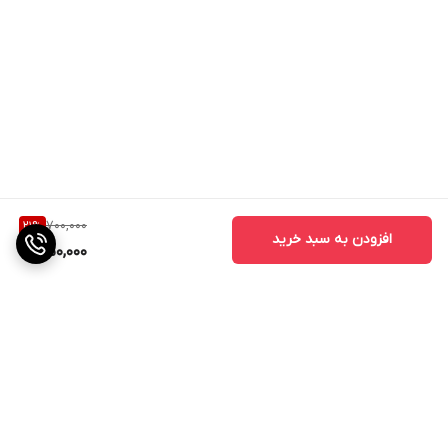
700,000
21
%
افزودن به سبد خرید
550,000
برگشت به بالا