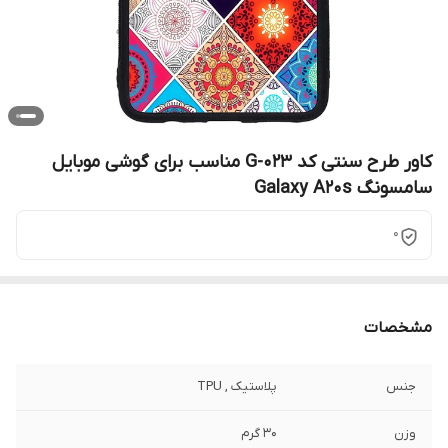
کاور طرح سنتی کد G-023 مناسب برای گوشی موبایل
سامسونگ Galaxy A20s
0
مشخصات
جنس
پلاستیک , TPU
وزن
30 گرم