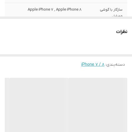
سازگار با گوشی
Apple iPhone 7 , Apple iPhone 8
موبایل
ساختار
مات
نظرات
سطح پوشش
قاب پشتی , لبه بالایی , لبه پایینی , لبه چپ ,
لبه راست , حفاظت از دکمه‌ها
رنگ
مشکی
دسته‌بندی
:
iPhone 7 / 8