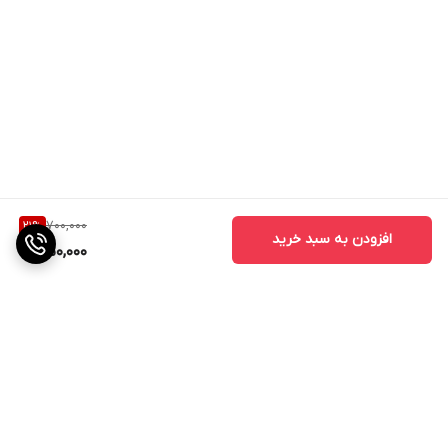
700,000
21
%
افزودن به سبد خرید
550,000
برگشت به بالا