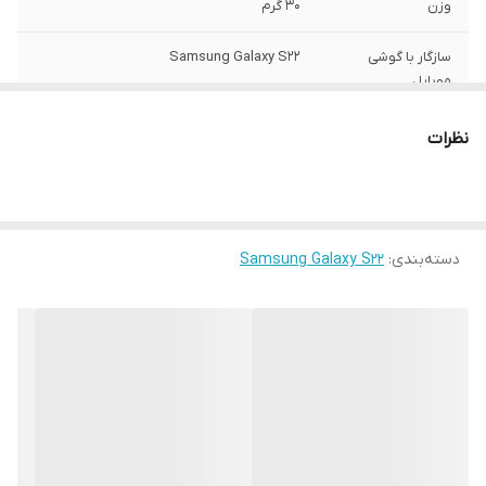
وزن
30 گرم
سازگار با گوشی
Samsung Galaxy S22
موبایل
ساختار
مات
نظرات
سطح پوشش
قاب پشتی , لبه بالایی , لبه پایینی , لبه چپ ,
لبه راست , حفاظت از دکمه‌ها
رنگ
مشکی
دسته‌بندی
:
Samsung Galaxy S22