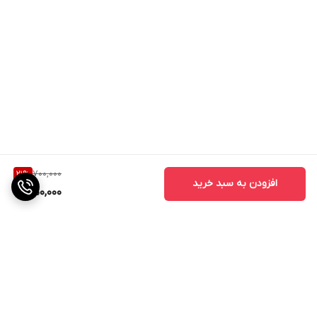
700,000
21
%
افزودن به سبد خرید
550,000
برگشت به بالا