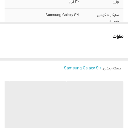
وزن
30 گرم
سازگار با گوشی
Samsung Galaxy S21
موبایل
ساختار
مات
نظرات
سطح پوشش
قاب پشتی , لبه بالایی , لبه پایینی , لبه چپ ,
لبه راست , حفاظت از دکمه‌ها
رنگ
مشکی
دسته‌بندی
:
Samsung Galaxy S21