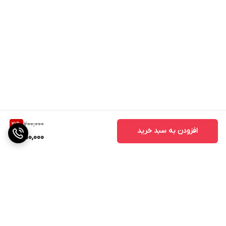
700,000
21
%
افزودن به سبد خرید
550,000
برگشت به بالا