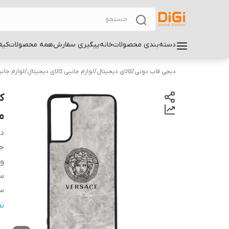
دسته‌بندی محصولات
خانه
پیگیری سفارش
همه محصولات
کیف
دیجی قاب دونی
/
کالای دیجیتال
/
لوازم جانبی کالای دیجیتال
/
لوازم جان
مو
دس
ج
و
سا
سا
س
ن
پ