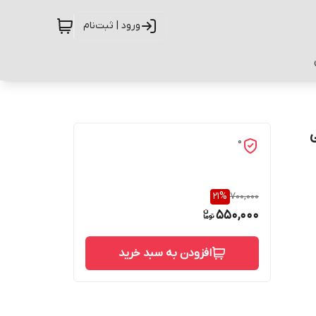
ورود | ثبت‌نام
شی
0
21
%
700,000
550,000
افزودن به سبد خرید
حفاظت از