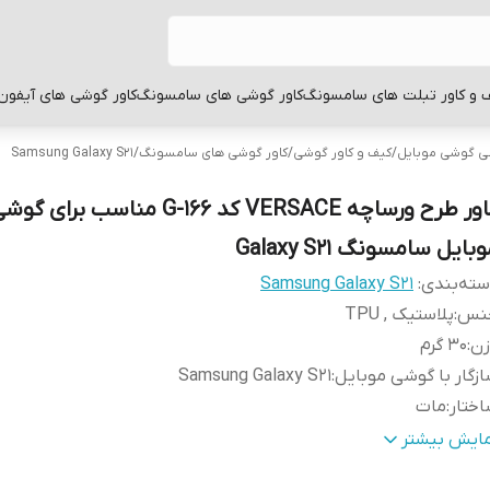
 و کاور تبلت های سامسونگ
کاور گوشی های سامسونگ
کاور گوشی های آیفون
بی گوشی موبایل
/
کیف و کاور گوشی
/
کاور گوشی های سامسونگ
/
Samsung Galaxy S21
کاور طرح ورساچه VERSACE کد G-166 مناسب برای گو
بایل سامسونگ Galaxy S21
ته‌بندی
:
Samsung Galaxy S21
نس
:
پلاستیک , TPU
زن
:
30 گرم
زگار با گوشی موبایل
:
Samsung Galaxy S21
ختار
:
مات
طح
قاب پشتی , لبه بالایی , لبه پایینی , لبه چپ , لبه راست , 
مایش بیشتر
وشش
:
دکمه‌ها