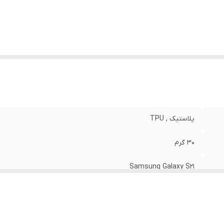
نگ
:
مشکی
پلاستیک , TPU
30 گرم
Samsung Galaxy S21
مات
قاب پشتی , لبه بالایی , لبه پایینی , لبه چپ , لبه راست , حفاظت از 