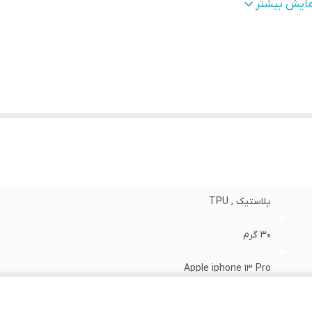
طح
قاب پشتی , لبه بالایی , لبه پایینی , لبه چپ , لبه راست , 
مایش بیشتر
وشش
:
دکمه‌ها
نگ
:
مشکی
پلاستیک , TPU
30 گرم
Apple iphone 13 Pro
مات