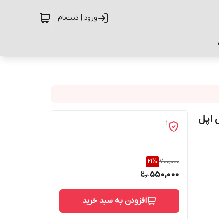
ورود | ثبت‌نام
وبایل اپل
1
21
%
700,000
550,000
افزودن به سبد خرید