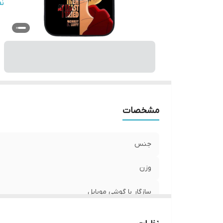
س
ن
پ
ر
مشخصات
جنس
وزن
سازگار با گوشی موبایل
ساختار