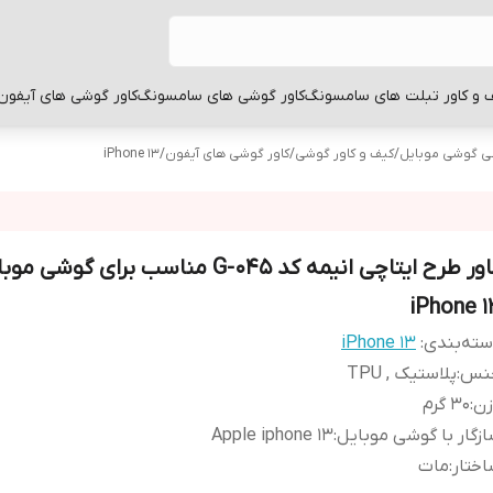
 و کاور تبلت های سامسونگ
کاور گوشی های سامسونگ
کاور گوشی های آیفون
بی گوشی موبایل
/
کیف و کاور گوشی
/
کاور گوشی های آیفون
/
iPhone 13
کاور طرح ایتاچی انیمه کد G-045 مناسب برای گو
iPhone 1
ته‌بندی
:
iPhone 13
نس
:
پلاستیک , TPU
زن
:
30 گرم
زگار با گوشی موبایل
:
Apple iphone 13
ختار
:
مات