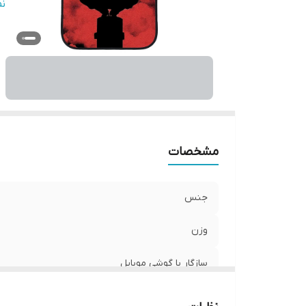
س
ن
پ
ر
مشخصات
جنس
وزن
سازگار با گوشی موبایل
ساختار