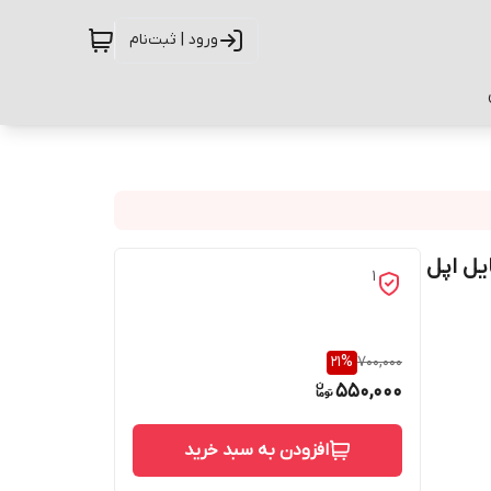
ورود | ثبت‌نام
شی موبایل اپل
1
21
%
700,000
550,000
افزودن به سبد خرید