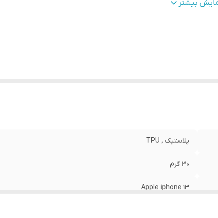
طح
قاب پشتی , لبه بالایی , لبه پایینی , لبه چپ , لبه راست , 
مایش بیشتر
وشش
:
دکمه‌ها
نگ
:
مشکی
پلاستیک , TPU
30 گرم
Apple iphone 13
مات