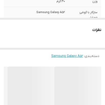
وزن
30 گرم
سازگار با گوشی
Samsung Galaxy A52
موبایل
ساختار
مات
نظرات
سطح پوشش
قاب پشتی , لبه بالایی , لبه پایینی , لبه چپ ,
لبه راست , حفاظت از دکمه‌ها
رنگ
مشکی
دسته‌بندی
:
Samsung Galaxy A52