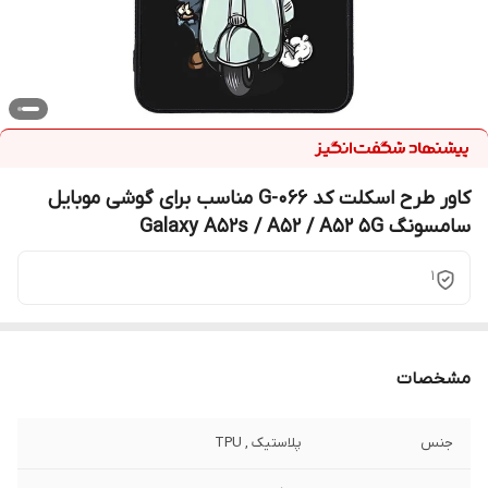
کاور طرح اسکلت کد G-066 مناسب برای گوشی موبایل
سامسونگ Galaxy A52s / A52 / A52 5G
1
مشخصات
جنس
پلاستیک , TPU