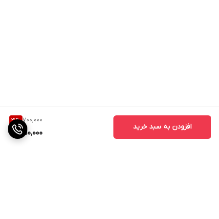
700,000
21
%
افزودن به سبد خرید
550,000
برگشت به بالا