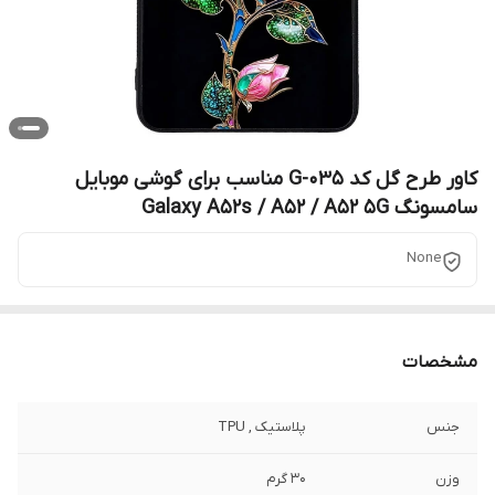
کاور طرح گل کد G-035 مناسب برای گوشی موبایل
سامسونگ Galaxy A52s / A52 / A52 5G
None
مشخصات
جنس
پلاستیک , TPU
وزن
30 گرم