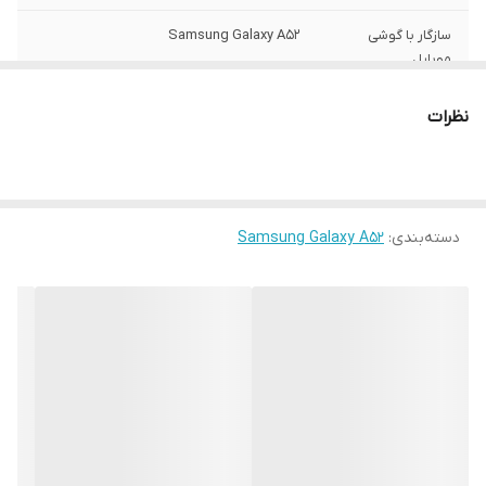
سازگار با گوشی
Samsung Galaxy A52
موبایل
ساختار
مات
نظرات
سطح پوشش
قاب پشتی , لبه بالایی , لبه پایینی , لبه چپ ,
لبه راست , حفاظت از دکمه‌ها
رنگ
مشکی
دسته‌بندی
:
Samsung Galaxy A52