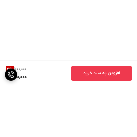
700,000
21
%
افزودن به سبد خرید
550,000
برگشت به بالا