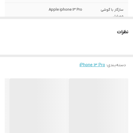
سازگار با گوشی
Apple iphone 13 Pro
موبایل
ساختار
مات
نظرات
سطح پوشش
قاب پشتی , لبه بالایی , لبه پایینی , لبه چپ ,
لبه راست , حفاظت از دکمه‌ها
رنگ
مشکی
دسته‌بندی
:
iPhone 13 Pro