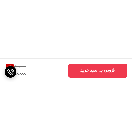
700,000
21
%
افزودن به سبد خرید
550,000
برگشت به بالا