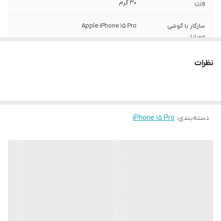
وزن
30 گرم
سازگار با گوشی
Apple iPhone 15 Pro
موبایل
ساختار
مات
نظرات
سطح پوشش
قاب پشتی , لبه بالایی , لبه پایینی , لبه چپ ,
لبه راست , حفاظت از دکمه‌ها
رنگ
مشکی
دسته‌بندی
:
iPhone 15 Pro