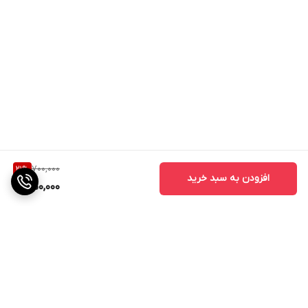
700,000
21
%
افزودن به سبد خرید
550,000
برگشت به بالا