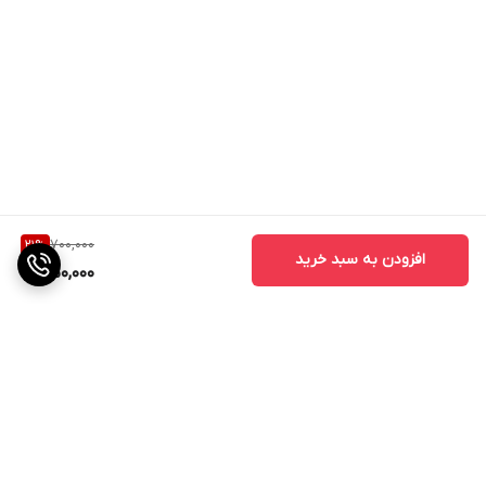
700,000
21
%
افزودن به سبد خرید
550,000
برگشت به بالا