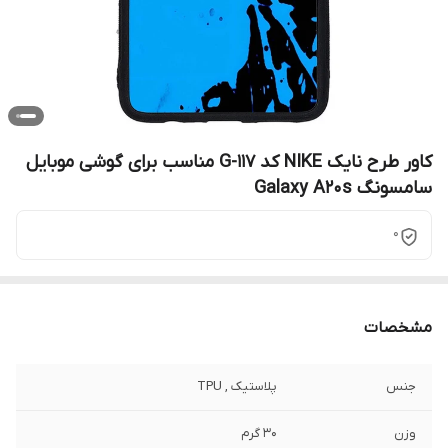
کاور طرح نایک NIKE کد G-117 مناسب برای گوشی موبایل
سامسونگ Galaxy A20s
0
مشخصات
جنس
پلاستیک , TPU
وزن
30 گرم