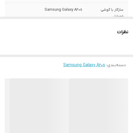
سازگار با گوشی
Samsung Galaxy A20s
موبایل
ساختار
مات
نظرات
سطح پوشش
قاب پشتی , لبه بالایی , لبه پایینی , لبه چپ ,
لبه راست , حفاظت از دکمه‌ها
رنگ
مشکی
دسته‌بندی
:
Samsung Galaxy A20s