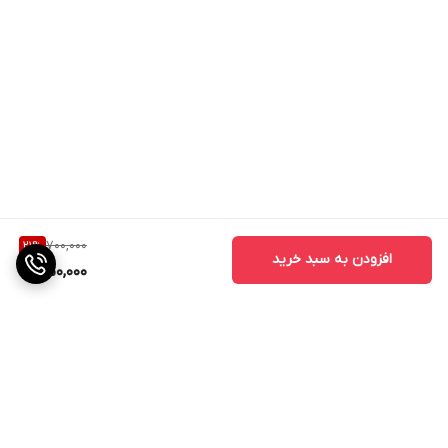
700,000
21
%
افزودن به سبد خرید
550,000
برگشت به بالا