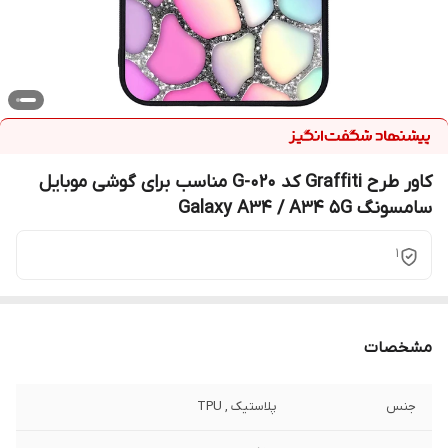
کاور طرح Graffiti کد G-020 مناسب برای گوشی موبایل
سامسونگ Galaxy A34 / A34 5G
1
مشخصات
جنس
پلاستیک , TPU