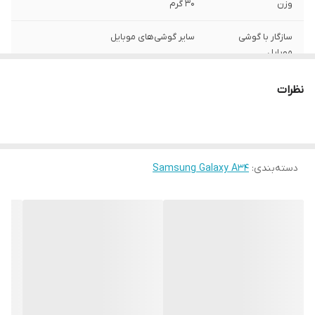
وزن
30 گرم
سازگار با گوشی
سایر گوشی‌های موبایل
موبایل
ساختار
مات
نظرات
سطح پوشش
قاب پشتی , لبه بالایی , لبه پایینی , لبه چپ ,
لبه راست , حفاظت از دکمه‌ها
رنگ
مشکی
دسته‌بندی
:
Samsung Galaxy A34