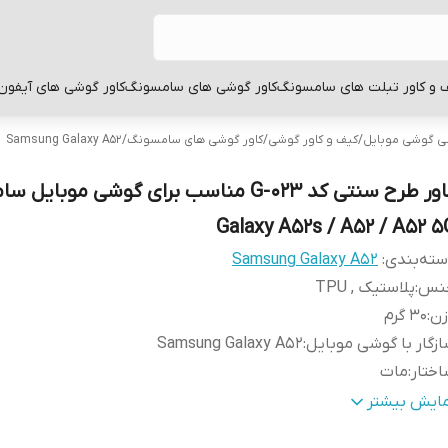
 و کاور تبلت های سامسونگ
کاور گوشی های سامسونگ
کاور گوشی های آیفون
بی گوشی موبایل
/
کیف و کاور گوشی
/
کاور گوشی های سامسونگ
/
Samsung Galaxy A52
کاور طرح سنتی کد G-023 مناسب برای گوشی موبا
Galaxy A52s / A52 / A52 5
ته‌بندی
:
Samsung Galaxy A52
نس
:
پلاستیک , TPU
زن
:
30 گرم
زگار با گوشی موبایل
:
Samsung Galaxy A52
ختار
:
مات
طح
قاب پشتی , لبه بالایی , لبه پایینی , لبه چپ , لبه راست , 
مایش بیشتر
وشش
:
دکمه‌ها