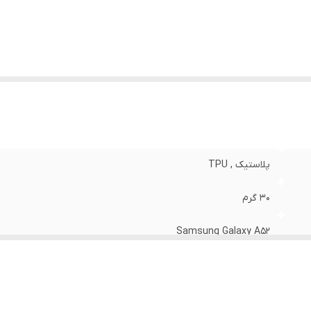
نگ
:
مشکی
پلاستیک , TPU
30 گرم
Samsung Galaxy A52
مات
قاب پشتی , لبه بالایی , لبه پایینی , لبه چپ , لبه راست , حفاظت از 