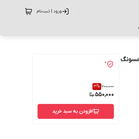
ورود | ثبت‌نام
یل سامسونگ
0
21
%
700,000
550,000
افزودن به سبد خرید
حفاظت از