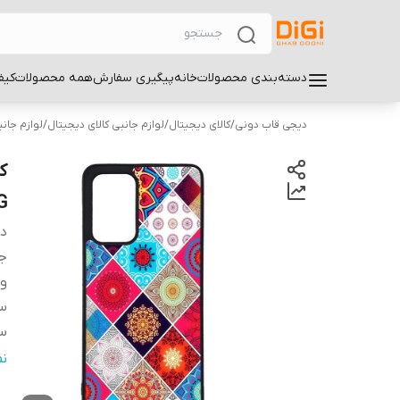
دسته‌بندی محصولات
خانه
پیگیری سفارش
همه محصولات
کیف
دیجی قاب دونی
/
کالای دیجیتال
/
لوازم جانبی کالای دیجیتال
/
لوازم جان
G
دس
ج
و
سا
سا
س
ن
پ