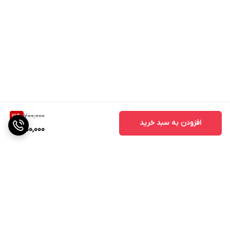
700,000
21
%
افزودن به سبد خرید
550,000
برگشت به بالا