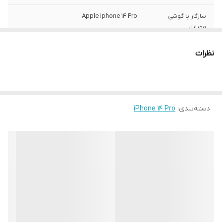
سازگار با گوشی
Apple iphone 14 Pro
موبایل
ساختار
مات
نظرات
سطح پوشش
قاب پشتی , لبه بالایی , لبه پایینی , لبه چپ ,
لبه راست , حفاظت از دکمه‌ها
رنگ
مشکی
دسته‌بندی
:
iPhone 14 Pro