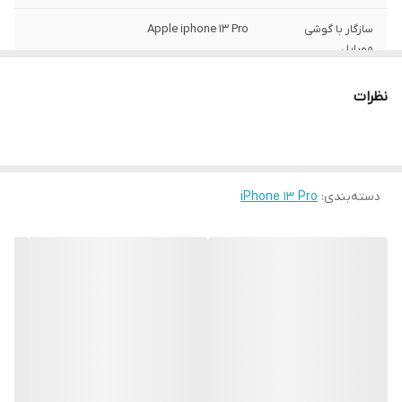
سازگار با گوشی
Apple iphone 13 Pro
موبایل
ساختار
مات
نظرات
سطح پوشش
قاب پشتی , لبه بالایی , لبه پایینی , لبه چپ ,
لبه راست , حفاظت از دکمه‌ها
رنگ
مشکی
دسته‌بندی
:
iPhone 13 Pro