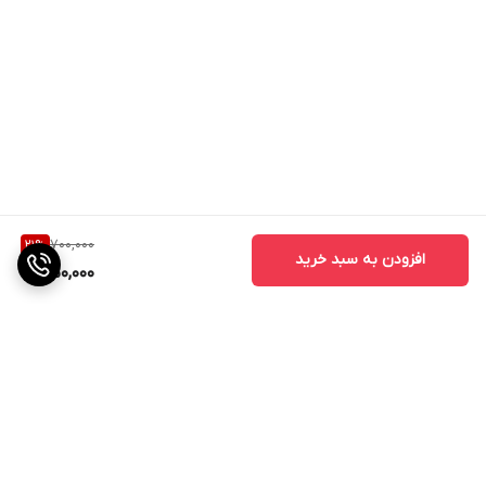
700,000
21
%
افزودن به سبد خرید
550,000
برگشت به بالا