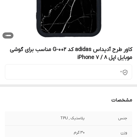
کاور طرح آدیداس adidas کد G-002 مناسب برای گوشی
موبایل اپل iPhone 7 / 8
0
مشخصات
جنس
پلاستیک , TPU
وزن
30 گرم