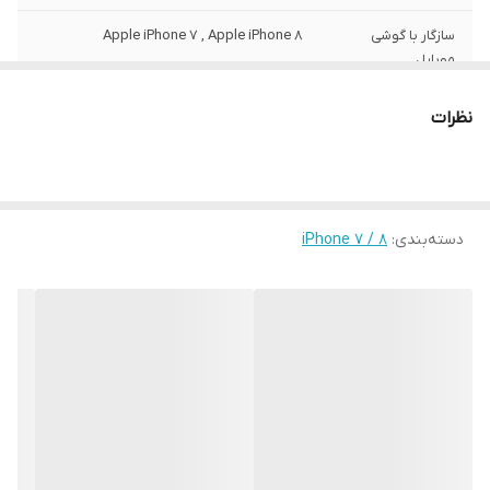
سازگار با گوشی
Apple iPhone 7 , Apple iPhone 8
موبایل
ساختار
مات
نظرات
سطح پوشش
قاب پشتی , لبه بالایی , لبه پایینی , لبه چپ ,
لبه راست , حفاظت از دکمه‌ها
رنگ
مشکی
دسته‌بندی
:
iPhone 7 / 8