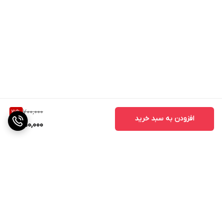
700,000
21
%
افزودن به سبد خرید
550,000
برگشت به بالا